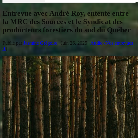
Entrevue avec André Roy, entente entre
la MRC des Sources et le Syndicat des
producteurs forestiers du sud du Québec
Publié par
Jasmine Grégoire
|
Juin 26, 2025
|
Audio -Nos entrevues
|
0
|