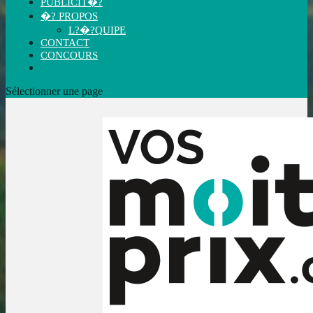
PUBLICIT�?
�? PROPOS
L?�?QUIPE
CONTACT
CONCOURS
Sélectionner une page