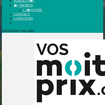
PUBLICIT�?
�? PROPOS
L?�?QUIPE
CONTACT
CONCOURS
Sélectionner une page