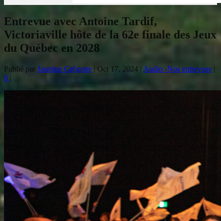
Entrevue avec Antoine Tardif,
Victoriaville hôte de la 62e finale des Jeux
du Québec en 2028
Publié par
Jasmine Grégoire
|
Oct 17, 2024
|
Audio -Nos entrevues
|
0
|