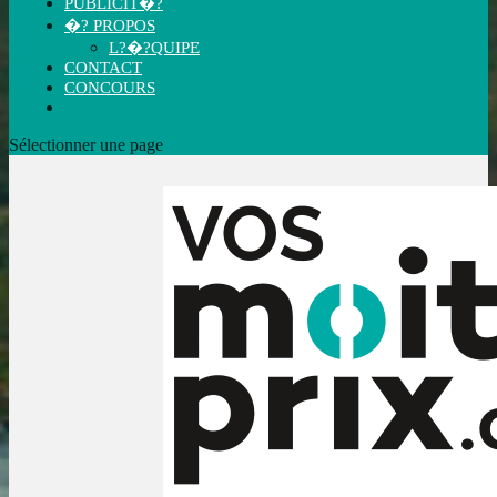
PUBLICIT�?
�? PROPOS
L?�?QUIPE
CONTACT
CONCOURS
Sélectionner une page