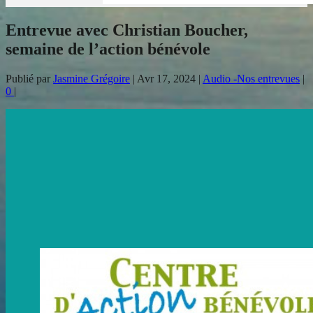
Entrevue avec Christian Boucher,
semaine de l’action bénévole
Publié par
Jasmine Grégoire
|
Avr 17, 2024
|
Audio -Nos entrevues
|
0
|