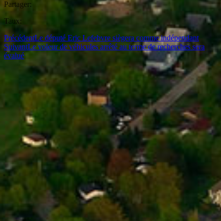
Partager:
Taux:
Précédent
Le député Eric Lefebvre siègera comme indépendant
Suivant
Le voleur de véhicules arrêté au terme de recherches sera
évalué