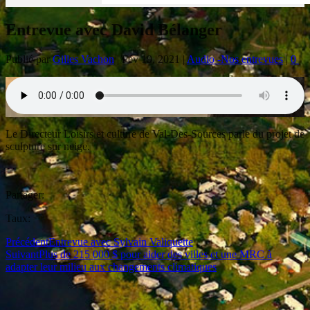
Entrevue avec David Bélanger
Publié par
Gilles Vachon
|
Fév 19, 2021
|
Audio -Nos entrevues
|
0
|
Le Directeur Loisirs et culture de Val-Des-Sources parle du projet de
sculpture sur neige.
Partager:
Taux:
Précédent
Entrevue avec Sylvain Valiquette
Suivant
Plus de 215 000 $ pour aider des villes et une MRC à
adapter leur milieu aux changements climatiques