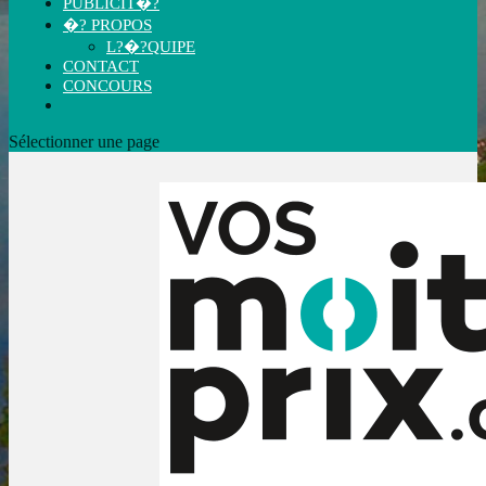
PUBLICIT�?
�? PROPOS
L?�?QUIPE
CONTACT
CONCOURS
Sélectionner une page