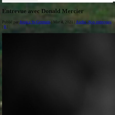
Entrevue avec Donald Mercier
Publié par
Jessica St-Germain
|
Mar 4, 2021
|
Audio -Nos entrevues
|
0
|