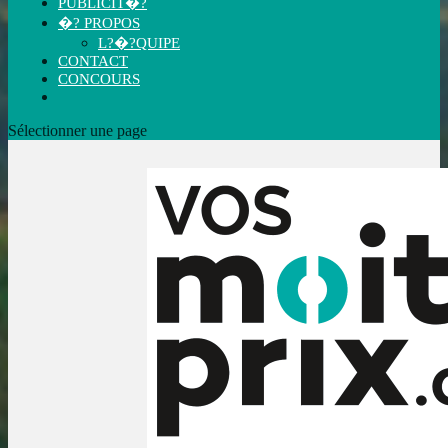
PUBLICIT�?
�? PROPOS
L?�?QUIPE
CONTACT
CONCOURS
Sélectionner une page