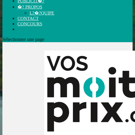
PUBLICIT�?
�? PROPOS
L?�?QUIPE
CONTACT
CONCOURS
Sélectionner une page