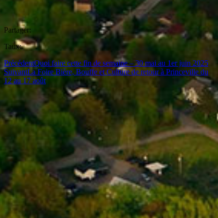
Partager:
Taux:
Précédent
Quoi faire cette fin de semaine – 30 mai au 1er juin 2025
Suivant
La Foire Bière, Bouffe et Culture de retour à Princeville du
12 au 17 août