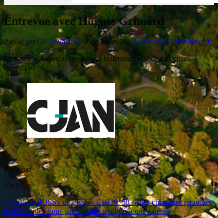
Entrevue avec Hugues Grimard
Publié par
Gilles Vachon
|
Déc 10, 2020
|
Audio -Nos entrevues
|
0
|
Le maire d’Asbestos revient sur la dernière séance du conseil
municipal
Partager:
Taux:
Précédent
CIUSSS de l’Estrie-CHUS: 50 % des chirurgies reportées
et 800 rendez-vous par semaine modifiés ou repoussés