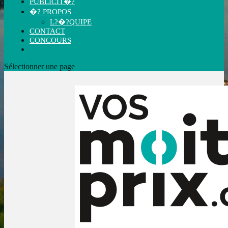
PUBLICIT�?
�? PROPOS
L?�?QUIPE
CONTACT
CONCOURS
Sélectionner une page