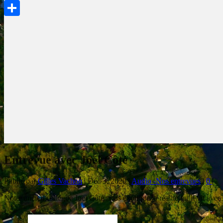
PrintFriendly
Partager
Entrevue avec Joël Côté
Publié par
Gilles Vachon
|
Déc 3, 2020
|
Audio -Nos entrevues
|
0
|
Notre ancien collègue Joël Côté nous explique la réalité qu’il vit av