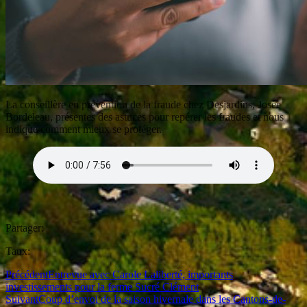
La conseillère en prévention de la fraude chez Desjardins, Josée
Bordeleau, présentes des astuces pour repérer les fraudes et nous
indique comment mieux se protéger.
Partager:
Taux:
Précédent
Entrevue avec Carole Laliberté, importants
investissements pour la ferme Sucré Clément
Suivant
Coup d’envoi de la saison hivernale dans les Cantons-de-