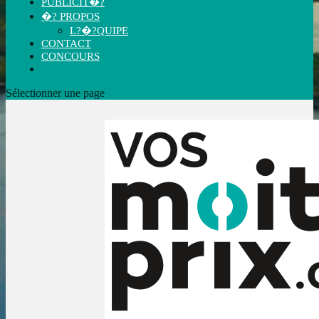
PUBLICIT�?
�? PROPOS
L?�?QUIPE
CONTACT
CONCOURS
Sélectionner une page