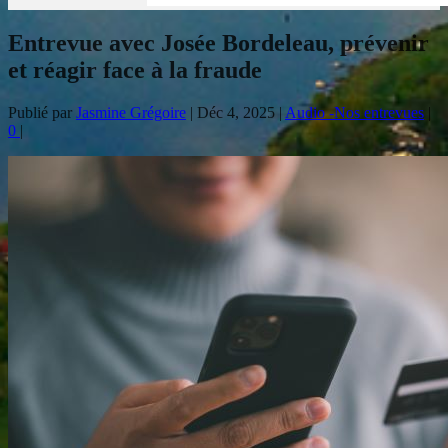
Entrevue avec Josée Bordeleau, prévenir
et réagir face à la fraude
Publié par
Jasmine Grégoire
|
Déc 4, 2025
|
Audio -Nos entrevues
|
0
|