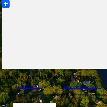
PrintFriendly
Partager
Entrevue avec la Dr Mélissa Généreux
Publié par
Gilles Vachon
|
Fév 2, 2021
|
Audio -Nos entrevues
|
0
|
C’est confirmé… Nos jeunes souffrent d’anxiété dans une forte propor