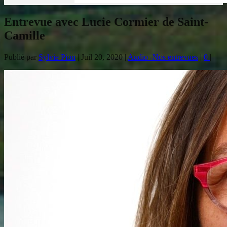
Entrevue avec Lucie Cormier de Saint-
Camille
Publié par
Sylvie Pion
|
Juil 20, 2020
|
Audio -Nos entrevues
|
0
|