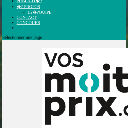
PUBLICIT�?
�? PROPOS
L?�?QUIPE
CONTACT
CONCOURS
Sélectionner une page