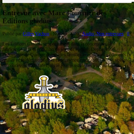
Entrevue avec Marc Fournier des
Éditions gladius
Publié par
Gilles Vachon
|
Nov 19, 2020
|
Audio -Nos entrevues
|
0
|
Les Éditions Gladius se spécialisent dans la conception, la
fabrication et la distribution de jeux de société. Depuis 1996,
l’entreprise de Québec divertit les familles avec des jeux éducatifs de
qualité et se démarque de la concurrence entre autres par sa volonté
de concevoir et de fabriquer le plus possible ses jeux au Québec.
Partager: