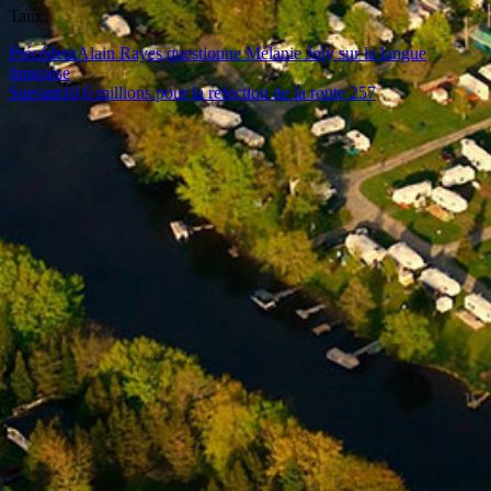
Taux:
Précédent
Alain Rayes questionne Mélanie Joly sur la langue
française
Suivant
10,6 millions pour la refection de la route 257