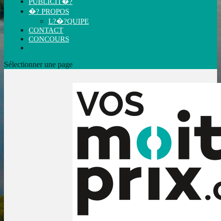
PUBLICIT�?
�? PROPOS
L?�?QUIPE
CONTACT
CONCOURS
Sélectionner une page