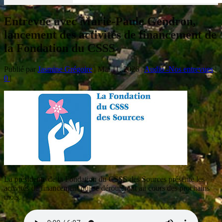
Entrevue avec Marie-Paule Gendron,
lancement des activités de financement de
la Fondation du CSSS
Publié par
Jasmine Grégoire
|
Mai 11, 2026
|
Audio -Nos entrevues
|
0
|
La présidente de la Fondation du CSSS des Sources présente les
activités de financement qui se dérouleront au cours des prochains
mois.