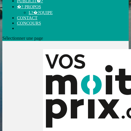
PUBLICIT�?
�? PROPOS
L?�?QUIPE
CONTACT
CONCOURS
Sélectionner une page