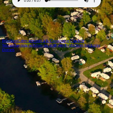
Partager:
Taux:
Précédent
Grève terminée à la Coopérative Citadelle
Suivant
Savoura rachètera les actifs des Productions horticoles
Demers