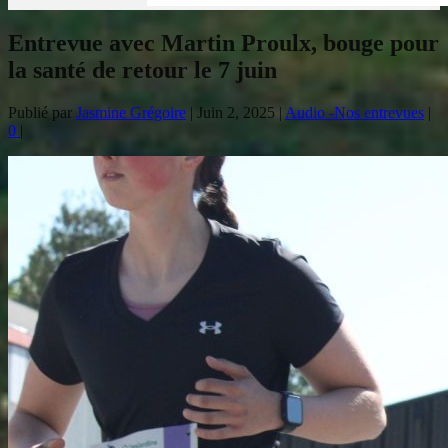
Entrevue avec Martin Proulx, bouge pour
la santé de retour le 7 juin
Publié par
Jasmine Grégoire
|
Juin 2, 2025
|
Audio -Nos entrevues
|
0
|