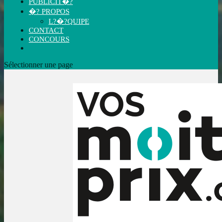
PUBLICIT�?
�? PROPOS
L?�?QUIPE
CONTACT
CONCOURS
Sélectionner une page