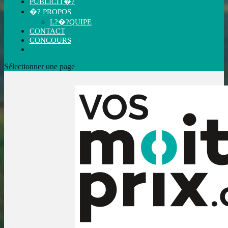
PUBLICIT�?
�? PROPOS
L?�?QUIPE
CONTACT
CONCOURS
Sélectionner une page