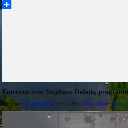
PrintFriendly
Partager
Entrevue avec Stéphane Dubois, programma
Publié par
Jasmine Grégoire
|
Oct 11, 2024
|
Audio -Nos entrevues
|