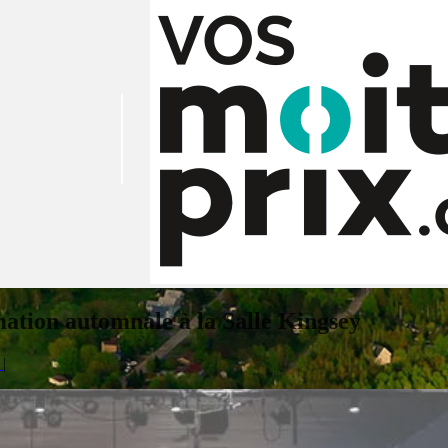
tion automnale à la Salle Kingsey
0
|