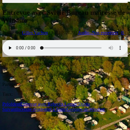
Entrevue avec Sylvie Bureau mairesse de
Windsor
Publié par
Gilles Vachon
|
Juil 10, 2020
|
Audio -Nos entrevues
|
0
|
On revient sur le dernier conseil de ville
Partager:
Taux:
Précédent
Entrevue avec Rebecca Lemay Dostie
Suivant
Incendie résidentiel à Saint-Georges-de-Windsor