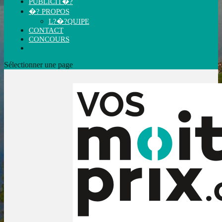
PUBLICIT�?
�? PROPOS
L?�?QUIPE
CONTACT
CONCOURS
Sélectionner une page