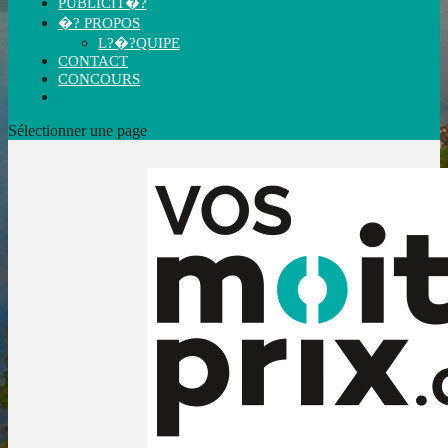
PUBLICIT�?
�? PROPOS
L?�?QUIPE
CONTACT
CONCOURS
Sélectionner une page