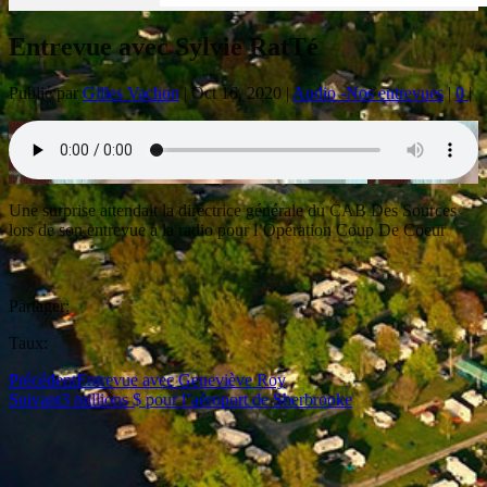
Entrevue avec Sylvie RatTé
Publié par
Gilles Vachon
|
Oct 16, 2020
|
Audio -Nos entrevues
|
0
|
Une surprise attendait la directrice générale du CAB Des Sources
lors de son entrevue à la radio pour l’Opération Coup De Coeur
Partager:
Taux:
Précédent
Entrevue avec Geneviève Roy
Suivant
3 millions $ pour l’aéroport de Sherbrooke