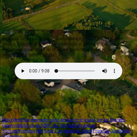
Rebecca Lemay D’Ostie, coordonnatrice à la CCES, et Karine
Pinard, chargée de projet en attractivité et promotion du territoire,
reviennent sur le bilan de la saison touristique qui a eu lieu
récemment à Saint-Camille.
Partager:
Taux:
Précédent
Une rencontre pour découvrir le guide sur les énergies
renouvelables de la MRC du Val-Saint-François
Suivant
Nouveau défi pour l’ex-maire de Saint-François-Xavier-de-
Brompton