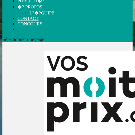
PUBLICIT�?
�? PROPOS
L?�?QUIPE
CONTACT
CONCOURS
Sélectionner une page