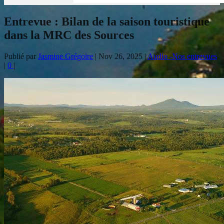
Entrevue : Bilan de la saison touristique
dans la MRC des Sources
Publié par
Jasmine Grégoire
|
Nov 26, 2025
|
Audio -Nos entrevues
|
0
|