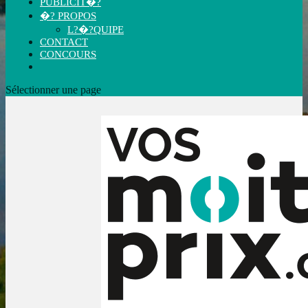
PUBLICIT�?
�? PROPOS
L?�?QUIPE
CONTACT
CONCOURS
Sélectionner une page