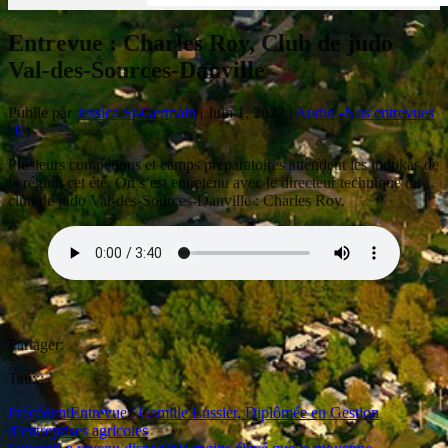
Entrevue : Charles Roy, Club de judo
Val-des-Sources-Danville
Publié par
Jessica St-Germain
|
Juin 1, 2022
|
Audio -Nos entrevues
|
0
|
Plusieurs compétions et camps préparatoires attendent les judokas de
la région cet été. On s’est entretenu avec le directeur technique du
club de judo Val-des-Sources-Danville : Charles Roy.
Partager:
Taux:
Précédent
Entrevue : Camille Lussier, Diplômée en Gestion
d’entreprises agricoles