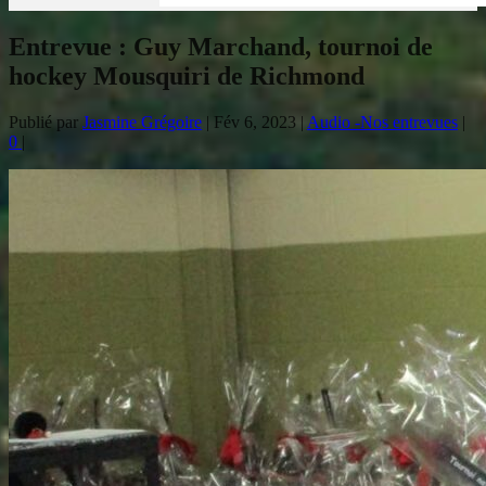
Entrevue : Guy Marchand, tournoi de
hockey Mousquiri de Richmond
Publié par
Jasmine Grégoire
|
Fév 6, 2023
|
Audio -Nos entrevues
|
0
|