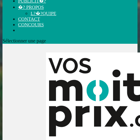
PUBLICIT�?
�? PROPOS
L?�?QUIPE
CONTACT
CONCOURS
Sélectionner une page