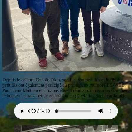
Depuis le célèbre Connie Dion, son fils, son petit fils et le fils du
petit fils ont également participé au prestigieux tournoi PEE-WEE.
Paul, Jean-Mathieu et Thomas étaient réunis pour raconter comment
le hockey se transmet de génération en génération dans leur famille.