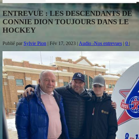
ENTREVUE : LES DESCENDANTS DE
CONNIE DION TOUJOURS DANS LE
HOCKEY
Publié par
Sylvie Pion
|
Fév 17, 2023
|
Audio -Nos entrevues
|
0
|