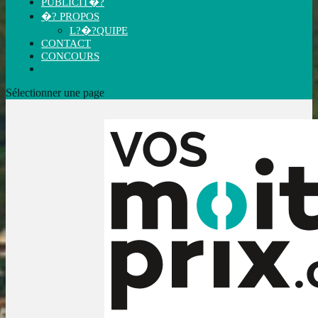
PUBLICIT�?
�? PROPOS
L?�?QUIPE
CONTACT
CONCOURS
Sélectionner une page