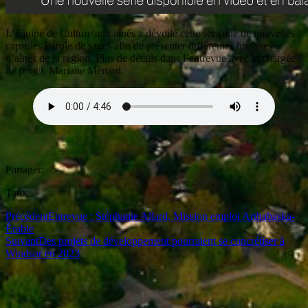
L’équipe de Culture aux aînés a dévoilé cette semaine de nouvelles
capsules Parole de sages afin de présenter différentes histoires
d’aînés de la région. Plus de détails dans l’entrevue avec la chargée
de projet, Mariane Ménard.
Partager:
Taux:
Précédent
Entrevue : Stéphanie Allard, Mission emploi Arthabaska-
Érable
Suivant
Des projets de développement pourraient se concrétiser à
Windsor en 2023