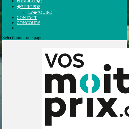
PUBLICIT�?
�? PROPOS
L?�?QUIPE
CONTACT
CONCOURS
Sélectionner une page