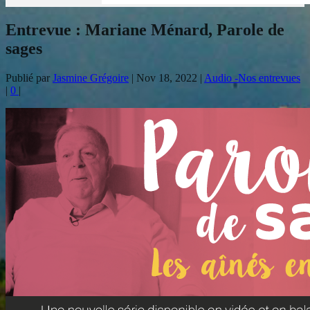
Entrevue : Mariane Ménard, Parole de
sages
Publié par
Jasmine Grégoire
|
Nov 18, 2022
|
Audio -Nos entrevues
|
0
|