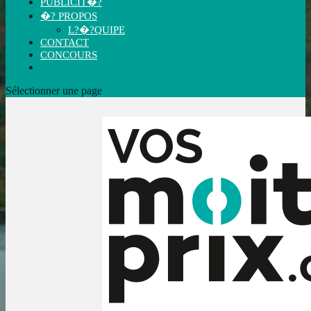
PUBLICIT�?
�? PROPOS
L?�?QUIPE
CONTACT
CONCOURS
Sélectionner une page