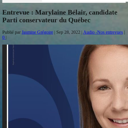
Entrevue : Marylaine Bélair, candidate
Parti conservateur du Québec
Publié par
Jasmine Grégoire
|
Sep 28, 2022
|
Audio -Nos entrevues
|
0
|