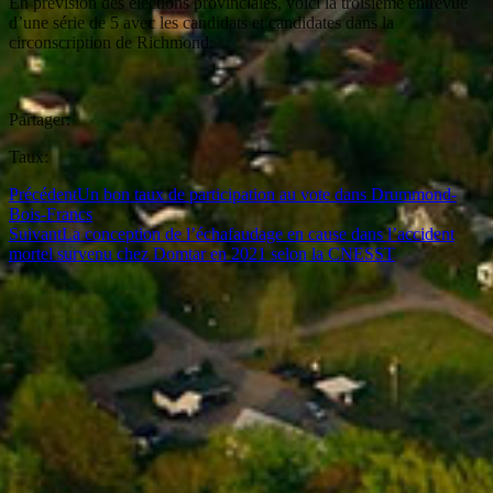
En prévision des élections provinciales, voici la troisième entrevue
d’une série de 5 avec les candidats et candidates dans la
circonscription de Richmond.
Partager:
Taux:
Précédent
Un bon taux de participation au vote dans Drummond-
Bois-Francs
Suivant
La conception de l’échafaudage en cause dans l’accident
mortel survenu chez Domtar en 2021 selon la CNESST