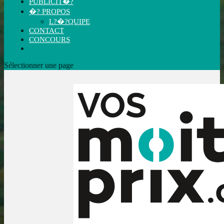
PUBLICIT�?
�? PROPOS
L?�?QUIPE
CONTACT
CONCOURS
Sélectionner une page