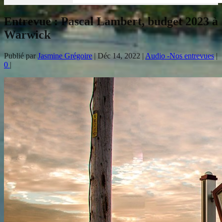
Entrevue : Pascal Lambert, budget 2023 à
Warwick
Publié par
Jasmine Grégoire
|
Déc 14, 2022
|
Audio -Nos entrevues
|
0
|