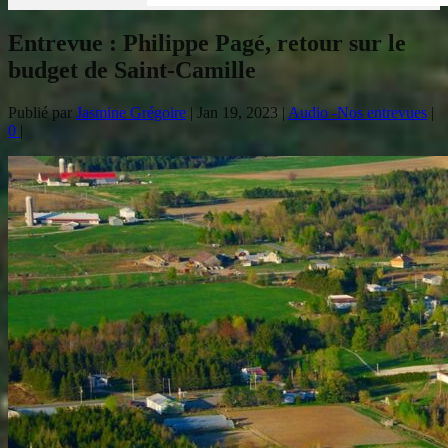
Entrevue : Philippe Pagé, retour sur le
budget de Saint-Camille
Publié par
Jasmine Grégoire
|
Jan 19, 2023
|
Audio -Nos entrevues
|
0
|