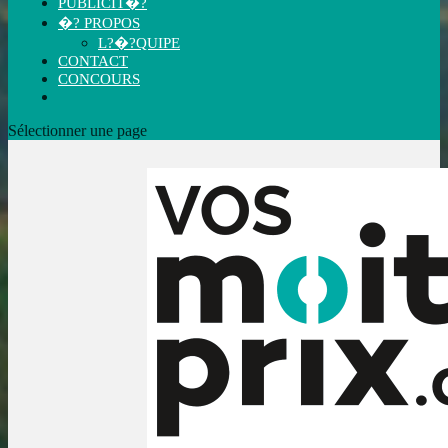
PUBLICIT�?
�? PROPOS
L?�?QUIPE
CONTACT
CONCOURS
Sélectionner une page