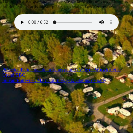
10h à 17h à Kingsey Falls sur le site de la Miellerie King. Plusieurs
producteurs et artisans sur place, les détails dans l’entrevue!
Partager:
Taux:
Précédent
Partenariat de trois ans entre la Ville de Warwick et le
Grand BBQ
Suivant
Entrevue : Marc Fournier, jeux Gladius de party