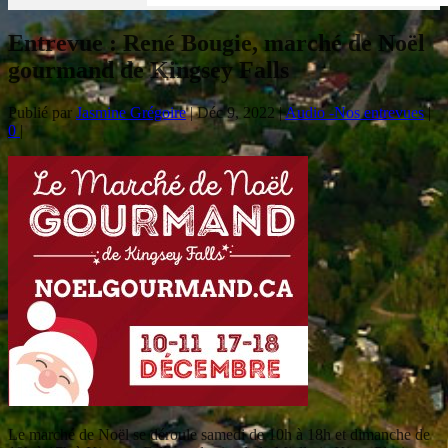
Entrevue : René Bougie, marché de Noël
gourmand de Kingsey Falls
Publié par
Jasmine Grégoire
|
Déc 9, 2022
|
Audio -Nos entrevues
|
0
|
Le marché de Noël se déroule samedi de 10h à 18h et dimanche de