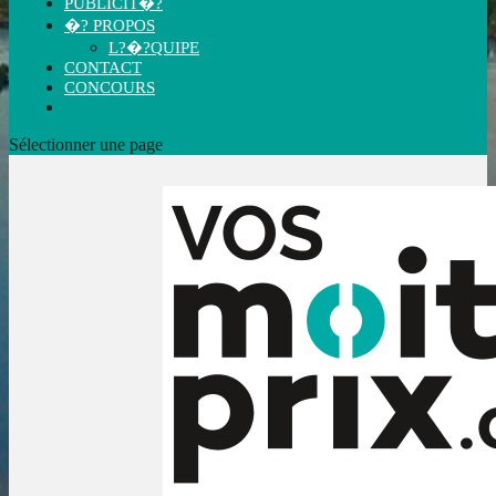
PUBLICIT�?
�? PROPOS
L?�?QUIPE
CONTACT
CONCOURS
Sélectionner une page