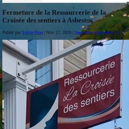
Fermeture de la Ressourcerie de la
Croisée des sentiers à Asbestos
Publié par
Sylvie Pion
|
Nov 17, 2020
|
Nouvelles régionales
|
0
|