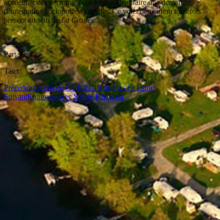
accueillait des personnes qui souhaitaient faire une démarche
d’intégration socioprofessionnelle. Ce volet demeurera toutefois
présent au sein de
La Croisée
Partager:
Taux:
Précédent
84 cas de COVID-19 de plus en Estrie
Suivant
Entrevue avec Sylvie Khawaja