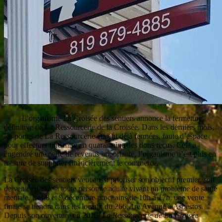
L’organisme La Croisée des sentiers annonce la fermeture
définitive de La Ressourcerie de la Croisée. Dans les derniers mois,
les portes de La Ressourcerie étaient déjà fermées, faute d’espace
pour effectuer une mise en quarantaine des dons reçus. Cela a
engendré une perte de revenus importante, l’organisme n’est plus en
mesure de supporter financièrement le commerce.
La Croisée des sentiers veut aussi prioriser son objectif premier, soit
de venir en aide à toute personne adulte vivant un problème de santé
mentale. Les 8 et 9 décembre prochains de 10h à 17h, une vente
finale se tiendra dans les locaux du 266, 1re Avenue à Asbestos.
Depuis son ouverture en 2013,
La Ressourcerie de La Croisée