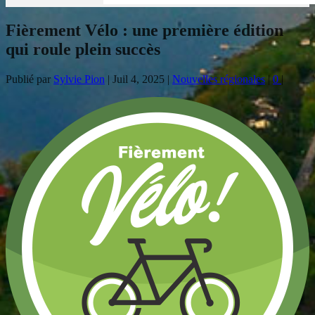
Fièrement Vélo : une première édition
qui roule plein succès
Publié par
Sylvie Pion
|
Juil 4, 2025
|
Nouvelles régionales
|
0
|