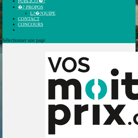
PUBLICIT�?
�? PROPOS
L?�?QUIPE
CONTACT
CONCOURS
Sélectionner une page