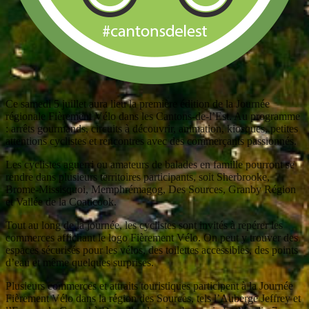
Ce samedi 5 juillet aura lieu la première édition de la Journée
régionale Fièrement Vélo dans les Cantons-de-l’Est. Au programme
: arrêts gourmands, circuits à découvrir, animation, kiosques, petites
attentions cyclistes et rencontres avec des commerçants passionnés.
Les cyclistes aguerri ou amateurs de balades en famille pourront se
rendre dans plusieurs territoires participants, soit Sherbrooke,
Brome-Missisquoi, Memphrémagog, Des Sources, Granby Région
et Vallée de la Coaticook.
Tout au long de la journée, les cyclistes sont invités à repérer les
commerces affichant le logo Fièrement Vélo. On peut y trouver des
espaces sécurisés pour les vélos, des toilettes accessibles, des points
d’eau et même quelques surprises.
Plusieurs commerces et attraits touristiques participent à la Journée
Fièrement Vélo dans la région des Sources, tels l’Auberge Jeffrey et