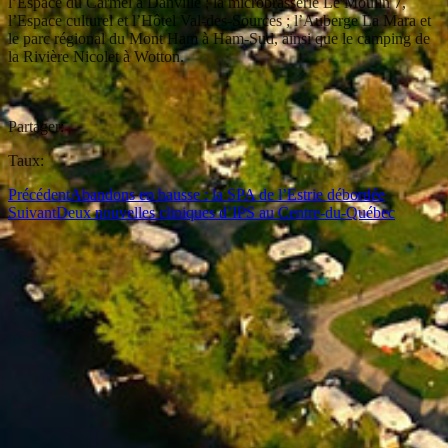
l’Espace du Carmel à Danville ; la microbrasserie Le Moulin 7,
l’Espace culturel et l’Hôtel Val-des-Sources ; l’Auberge La Mara et
le parc régional du Mont Ham à Ham-Sud, ainsi que le camping de
la Rivière Nicolet à Wotton.
Partager:
Taux:
Précédent
Abandons en hausse : la SPA de l’Estrie débordée
Suivant
Deux nouvelles cliniques d’IPS au Centre-du-Québec