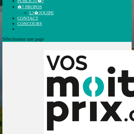
PUBLICIT�?
�? PROPOS
L?�?QUIPE
CONTACT
CONCOURS
Sélectionner une page