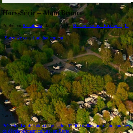
Hors-Série – Alain Brunet
Publié par
Patkahuna
|
Jan 27, 2020
|
Nos émissions - En rappel
|
0
|
Partager:
Taux:
Précédent
Bonification de plus de 202 000 dollars pour cinq ententes
de développement culturel en Estrie