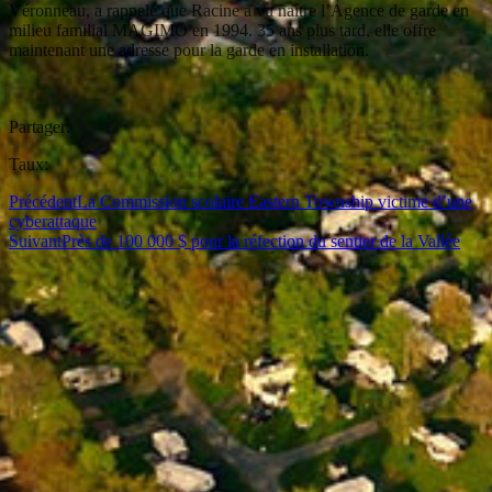
Véronneau, a rappelé que Racine a vu naître l’Agence de garde en
milieu familial MAGIMO en 1994. 35 ans plus tard, elle offre
maintenant une adresse pour la garde en installation.
Partager:
Taux:
Précédent
La Commission scolaire Eastern Township victime d’une
cyberattaque
Suivant
Près de 100 000 $ pour la réfection du sentier de la Vallée