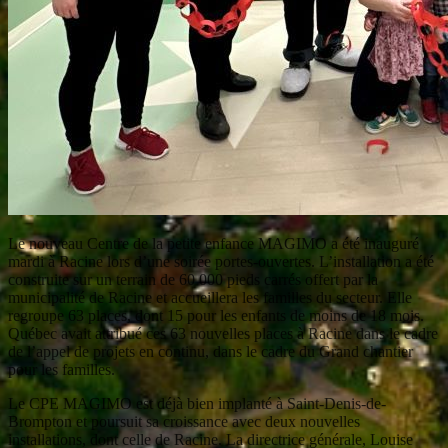
Le nouveau Centre de la petite enfance MAGIMO a été inauguré
mardi à Racine lors d’une soirée portes-ouvertes. L’installation a été
construite sur un terrain de 60 000 pieds carrés offert par la
municipalité de Racine et accueillera les familles du secteur. Elle
regroupe 63 places, dont 15 pour les enfants de moins de 18 mois.
Québec avait attribué ces 63 nouvelles places à Racine dans le cadre
de l’appel de projets en continu, dans le cadre du Grand chantier
pour les familles.
Le CPE MAGIMO est déjà bien implanté à Saint-Denis-de-
Brompton et poursuit sa croissance avec deux nouvelles
installations, dont celle de Racine. La directrice générale, Louise