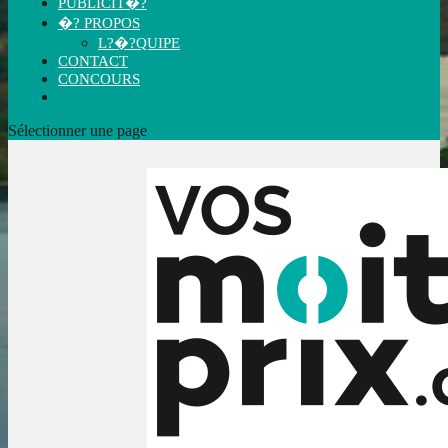
PUBLICIT�?
�? PROPOS
L?�?QUIPE
CONTACT
CONCOURS
Sélectionner une page