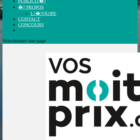
PUBLICIT�?
�? PROPOS
L?�?QUIPE
CONTACT
CONCOURS
Sélectionner une page