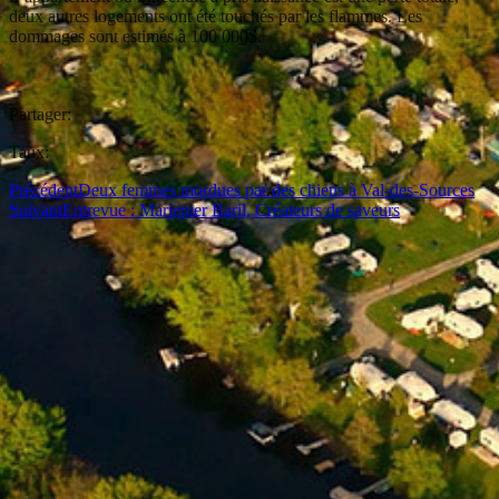
deux autres logements ont été touchés par les flammes. Les
dommages sont estimés à 100 000$.
Partager:
Taux:
Précédent
Deux femmes mordues par des chiens à Val-des-Sources
Suivant
Entrevue : Mariepier Baril, Créateurs de saveurs