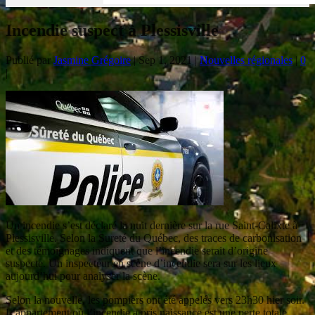
Incendie suspect à Plessisville
Publié par
Jasmine Grégoire
|
Sep 1, 2021
|
Nouvelles régionales
|
0
|
Un incendie s’est déclaré la nuit dernière sur la rue Saint-Calixte à
Plessisville. Selon la Sureté du Québec, des traces de carbonisation
et des témoignages indiquent que l’incendie serait d’origine
suspecte. Un inspecteur en scène d’incendie sera sur les lieux
aujourd’hui pour analyser la scène.
Selon la nouvelle, les pompiers ont été appelés vers 23h30 hier soir.
L’appartement où l’incendie a pris naissance est une perte totale,