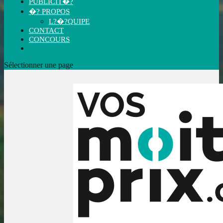
PUBLICIT�?
�? PROPOS
L?�?QUIPE
CONTACT
CONCOURS
Sélectionner une page