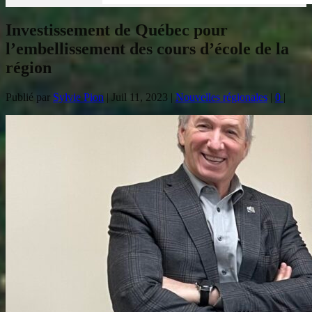
Investissement de Québec pour
l’embellissement des cours d’école de la
région
Publié par
Sylvie Pion
|
Juil 11, 2023
|
Nouvelles régionales
|
0
|