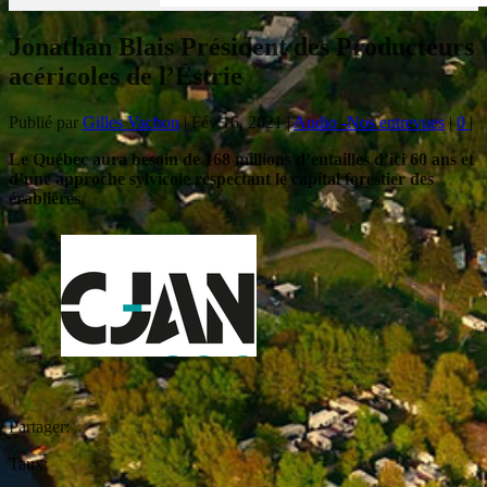
Jonathan Blais Président des Producteurs
acéricoles de l’Estrie
Publié par
Gilles Vachon
|
Fév 16, 2021
|
Audio -Nos entrevues
|
0
|
Le Québec aura besoin de 168 millions d’entailles d’ici 60 ans et
d’une approche sylvicole respectant le capital forestier des
érablières
.
Partager:
Taux: