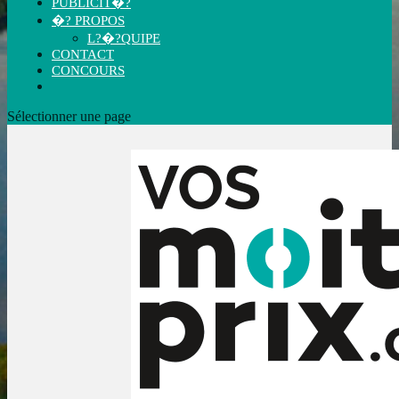
PUBLICIT�?
�? PROPOS
L?�?QUIPE
CONTACT
CONCOURS
Sélectionner une page