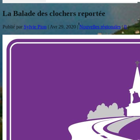
La Balade des clochers reportée
Publié par
Sylvie Pion
|
Avr 29, 2020
|
Nouvelles régionales
|
0
|