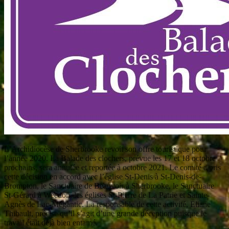
L’Archidiocèse de Sherbrooke revoit son offre touristique pour
l’année 2020. La Balade des clochers, prévue les 17 et 18 octobre
prochains, sera annulée et reportée à octobre 2021. Le comité a pris
cette décision en accord avec l’église St-Denis à St-Denis-de-
Brompton, le Sanctuaire de Beauvoir à Sherbrooke, le Sanctuaire
St-Gérard à Weedon, les églises St-Pierre de La Patrie et Sainte-
Agnès de Lac-Mégantic. La responsable de cette activité, Eliane
Thibault, précise qu’il s’agit d’une grande déception puisque le
travail était déjà bien entamé.