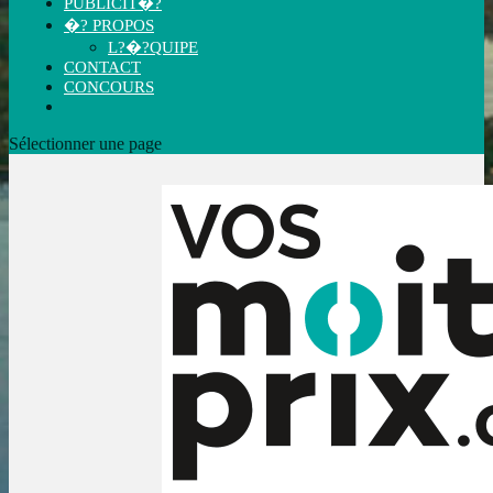
PUBLICIT�?
�? PROPOS
L?�?QUIPE
CONTACT
CONCOURS
Sélectionner une page