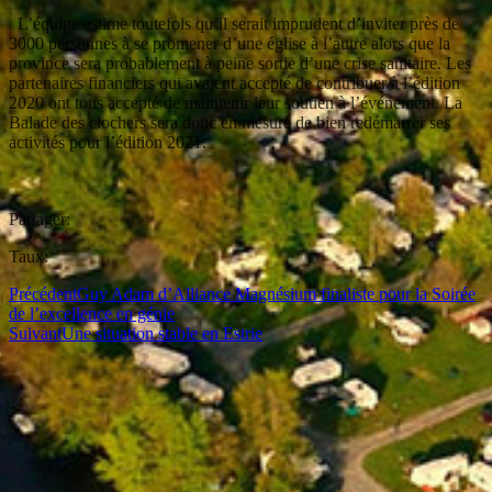
L’équipe estime toutefois qu’il serait imprudent d’inviter près de
3000 personnes à se promener d’une église à l’autre alors que la
province sera probablement à peine sortie d’une crise sanitaire. Les
partenaires financiers qui avaient accepté de contribuer à l’édition
2020 ont tous accepté de maintenir leur soutien à l’événement. La
Balade des clochers sera donc en mesure de bien redémarrer ses
activités pour l’édition 2021.
Partager:
Taux:
Précédent
Guy Adam d’Alliance Magnésium finaliste pour la Soirée
de l’excellence en génie
Suivant
Une situation stable en Estrie