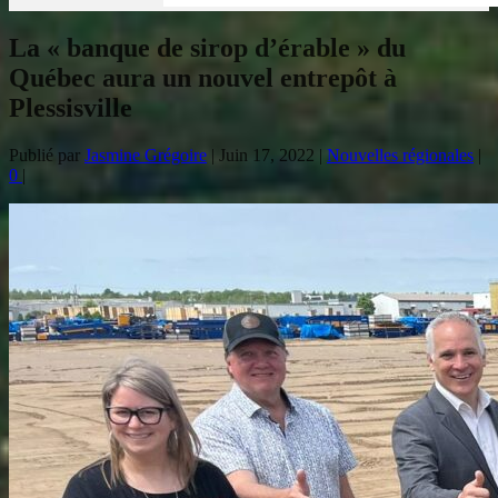
La « banque de sirop d’érable » du
Québec aura un nouvel entrepôt à
Plessisville
Publié par
Jasmine Grégoire
|
Juin 17, 2022
|
Nouvelles régionales
|
0
|