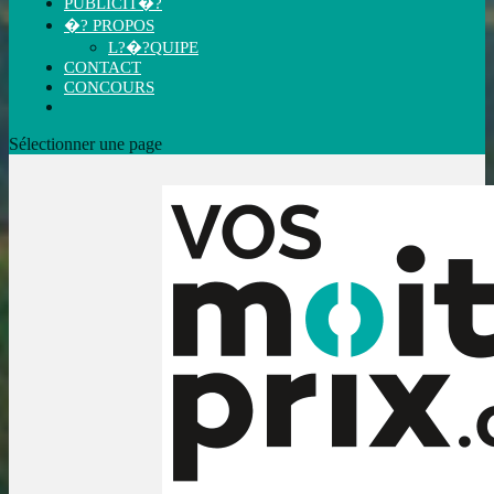
PUBLICIT�?
�? PROPOS
L?�?QUIPE
CONTACT
CONCOURS
Sélectionner une page