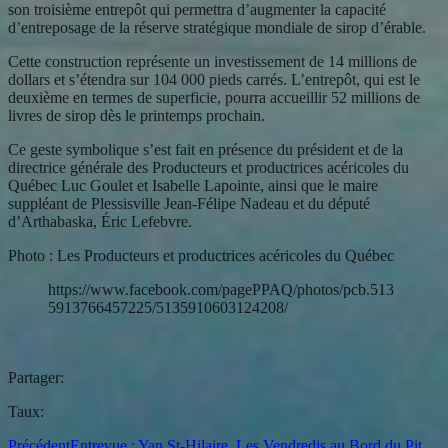
son troisième entrepôt qui permettra d’augmenter la capacité
d’entreposage de la réserve stratégique mondiale de sirop d’érable.
Cette construction représente un investissement de 14 millions de
dollars et s’étendra sur 104 000 pieds carrés. L’entrepôt, qui est le
deuxième en termes de superficie, pourra accueillir 52 millions de
livres de sirop dès le printemps prochain.
Ce geste symbolique s’est fait en présence du président et de la
directrice générale des Producteurs et productrices acéricoles du
Québec Luc Goulet et Isabelle Lapointe, ainsi que le maire
suppléant de Plessisville Jean-Félipe Nadeau et du député
d’Arthabaska, Éric Lefebvre.
Photo : Les Producteurs et productrices acéricoles du Québec
https://www.facebook.com/pagePPAQ/photos/pcb.513
5913766457225/5135910603124208/
Partager:
Taux:
Précédent
Entrevue : Yan St-Hilaire, Les Vendredis au Bord du Pit