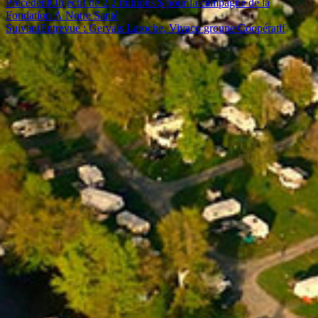
Précédent
Objectif de 2,2 millions $ pour la campagne de la
Fondation À Notre Santé
Suivant
Entrevue : Gervais Laroche, Vivaco groupe Coopératif