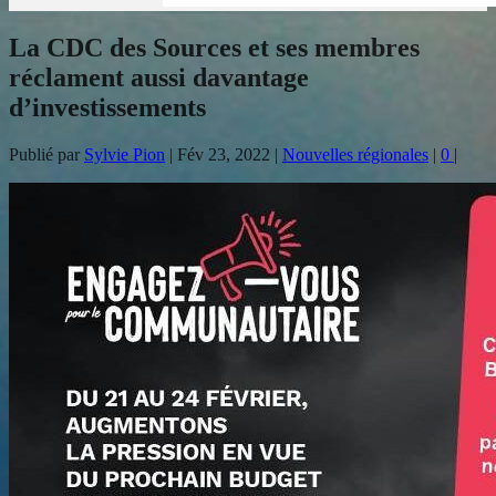
La CDC des Sources et ses membres
réclament aussi davantage
d’investissements
Publié par
Sylvie Pion
|
Fév 23, 2022
|
Nouvelles régionales
|
0
|