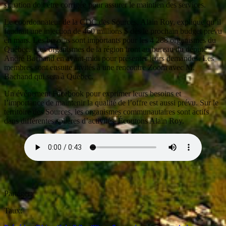
situation doit être corrigée pour assurer le maintien des services.
Le coordonnateur de la CDC des Sources, Alain Roy, explique qu’il
faudrait une injection de 460 millions $ dès le prochain budget prévu
en mars. Les besoins sont importants pour les 4 288 organismes du
Québec. Les organismes de la région iront au bureau du député
André Bachand en avant-midi pour présenter leurs demandes. Les
membres sont ensuite invités à une rencontre Zoom avec M.
Bachand qui sera à Québec.
Un événement Facebook pour exprimer leurs besoins et
l’importance de maintenir la qualité de l’offre est aussi prévu. Sur le
territoire des Sources, les organismes communautaires sont actifs
dans différentes sphères d’activités. Écoutons Alain Roy.
Partager:
Taux: