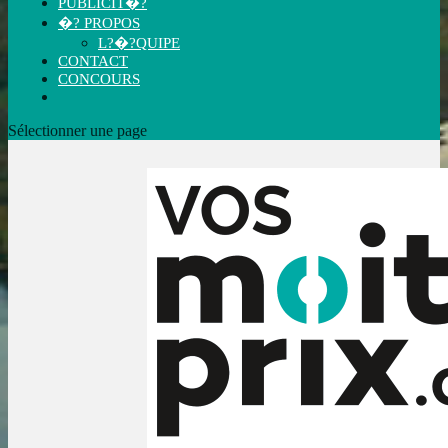
PUBLICIT�?
�? PROPOS
L?�?QUIPE
CONTACT
CONCOURS
Sélectionner une page