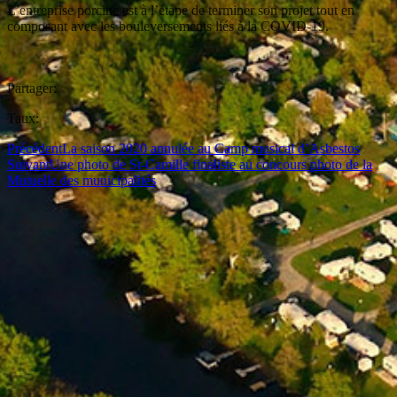
L’entreprise porcine est à l’étape de terminer son projet tout en
composant avec les bouleversements liés à la COVID-19.
Partager:
Taux:
Précédent
La saison 2020 annulée au Camp musical d’Asbestos
Suivant
Une photo de St-Camille finaliste au concours photo de la
Mutuelle des municipalités