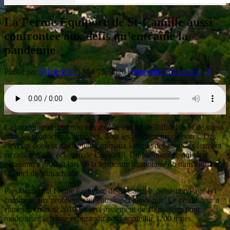
La Ferme Équiporc de St-Camille aussi
confrontée aux défis qu’entraîne la
pandémie
Publié par
Sylvie Pion
|
Mai 15, 2020
|
Nouvelles régionales
|
0
|
La pandémie de coronavirus amène son lot de difficultés et de stress
pour les producteurs agricoles, dont les producteurs de porcs. Des
éleveurs doivent garder leurs animaux lorsque des abattoirs ferment
en raison d’une éclosion de Covid-19. Un phénomène qui s’est
notamment produit lors de la fermeture temporaire du transformateur
Olymel de Yamachiche.
Président de la Ferme ÉquiPorc de St-Camille, Sébastien Pagé est
confronté aux problèmes qu’entraîne la pandémie. Le producteur a
entrepris en avril 2019 un investissement de 10 millions pour
moderniser la ferme et agrandir pour accueillir 3200 truies.