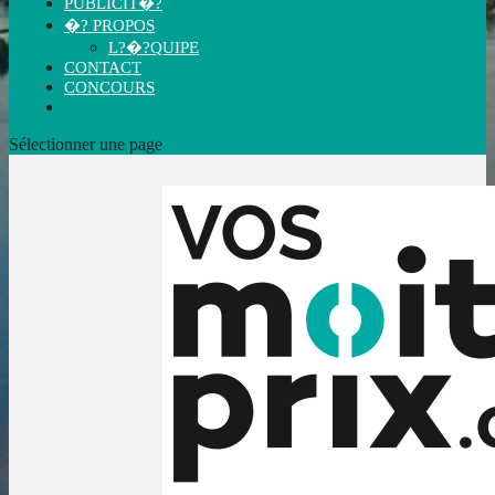
PUBLICIT�?
�? PROPOS
L?�?QUIPE
CONTACT
CONCOURS
Sélectionner une page