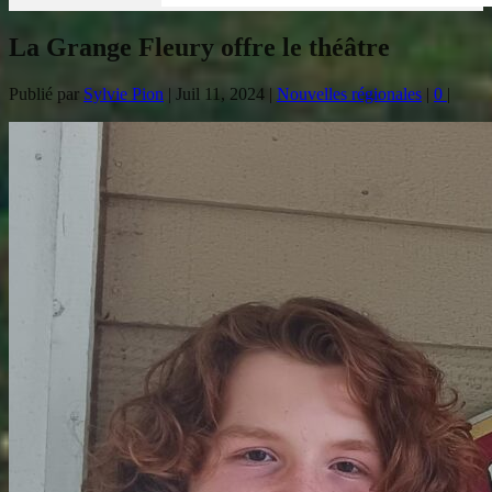
La Grange Fleury offre le théâtre
Publié par
Sylvie Pion
|
Juil 11, 2024
|
Nouvelles régionales
|
0
|