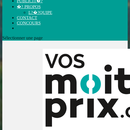
PUBLICIT�?
�? PROPOS
L?�?QUIPE
CONTACT
CONCOURS
Sélectionner une page