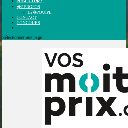
PUBLICIT�?
�? PROPOS
L?�?QUIPE
CONTACT
CONCOURS
Sélectionner une page