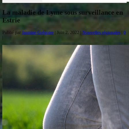
La maladie de Lyme sous surveillance en
Estrie
Publié par
Jasmine Grégoire
|
Juin 2, 2022
|
Nouvelles régionales
|
0
|