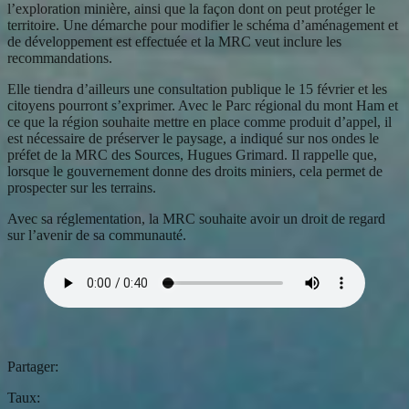
l’exploration minière, ainsi que la façon dont on peut protéger le
territoire. Une démarche pour modifier le schéma d’aménagement et
de développement est effectuée et la MRC veut inclure les
recommandations.
Elle tiendra d’ailleurs une consultation publique le 15 février et les
citoyens pourront s’exprimer. Avec le Parc régional du mont Ham et
ce que la région souhaite mettre en place comme produit d’appel, il
est nécessaire de préserver le paysage, a indiqué sur nos ondes le
préfet de la MRC des Sources, Hugues Grimard. Il rappelle que,
lorsque le gouvernement donne des droits miniers, cela permet de
prospecter sur les terrains.
Avec sa réglementation, la MRC souhaite avoir un droit de regard
sur l’avenir de sa communauté.
Partager:
Taux: