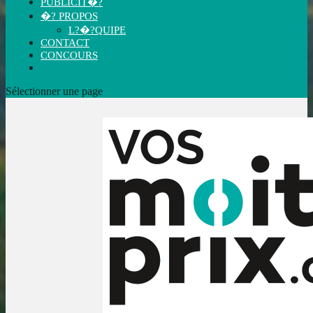
PUBLICIT�?
�? PROPOS
L?�?QUIPE
CONTACT
CONCOURS
Sélectionner une page