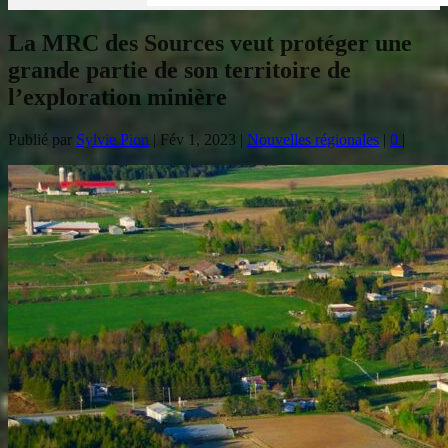
La MRC des Sources veut protéger une
grande partie de son territoire de
l’exploration minière
Publié par
Sylvie Pion
|
Fév 1, 2023
|
Nouvelles régionales
|
0
|