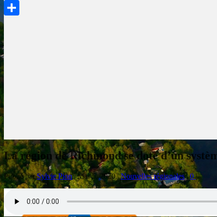
PrintFriendly
Partager
La région de Richmond se dote d’un systèm
Publié par
Sylvie Pion
|
Mar 5, 2020
|
Nouvelles régionales
|
0
|