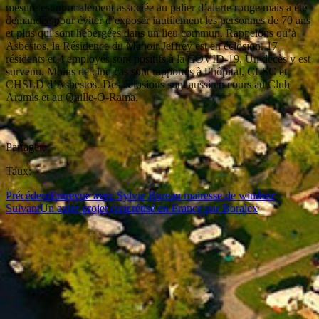
mesure est normalement associée au palier d’alerte rouge mais a été
demandée pour éviter d’exposer inutilement les personnes de 70 ans
et plus qui sont hébergées dans un lieu commun. Rappelons qu’à
Asbestos, la Résidence du Manoir Jeffrey est en éclosion. 17
résidents et 4 employés sont positifs à la COVID-19. Un décès y est
survenu. Moins de cinq cas sont rapportés à l’hôpital, CLSC et
CHSLD d’Asbestos. Des éclosions sont aussi en cours au Club
Aramis et au Quille-O-Rama.
Partager:
Taux:
Précédent
Entrevue avec Sylvie Bureau mairesse de windsor
Suivant
Un autre projet concrétisé en France par Boralex