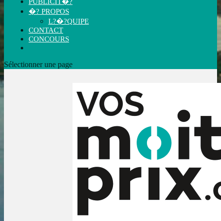
PUBLICIT�?
�? PROPOS
L?�?QUIPE
CONTACT
CONCOURS
Sélectionner une page