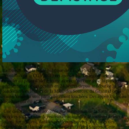
La Direction de la Santé publique de l’Estrie fera le point sur
l’évolution de la COVID-19 cet après-midi. La région devrait
basculer au palier d’alerte rouge alors qu’on enregistre la plus forte
augmentation de cas positifs en 24 heures depuis le début de la
pandémie. Les régions de la MRC des Sources, du Granit et de la
Haute-Yamaska sont particulièrement touchées. Des appels ciblés au
dépistage ont été effectués.
Une dérogation a été accordée par le ministère de la Santé et des
Services sociaux afin de restreindre le nombre de visiteurs à deux à
la fois, par résident, dans les résidences privées pour aînés des
secteurs de la Haute-Yamaska, du Granit et des Sources. Cette