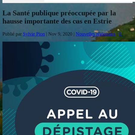
La Santé publique préoccupée par la
hausse importante des cas en Estrie
Publié par
Sylvie Pion
|
Nov 9, 2020
|
Nouvelles régionales
|
0
|