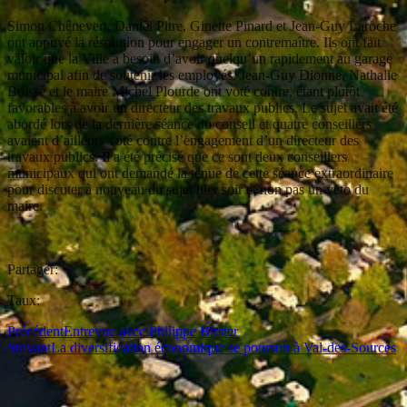
Simon Chênevert, Daniel Pitre, Ginette Pinard et Jean-Guy Laroche
ont appuyé la résolution pour engager un contremaître. Ils ont fait
valoir que la Ville a besoin d’avoir quelqu’un rapidement au garage
municipal afin de soutenir les employés. Jean-Guy Dionne, Nathalie
Boissé et le maire Michel Plourde ont voté contre, étant plutôt
favorables à avoir un directeur des travaux publics. Le sujet avait été
abordé lors de la dernière séance du conseil et quatre conseillers
avaient d’ailleurs voté contre l’engagement d’un directeur des
travaux publics. Il a été précisé que ce sont deux conseillers
municipaux qui ont demandé la tenue de cette séance extraordinaire
pour discuter à nouveau du sujet hier soir et non pas un veto du
maire.
Partager:
Taux:
Précédent
Entrevue avec Philippe Birster
Suivant
La diversification économique se poursuit à Val-des-Sources