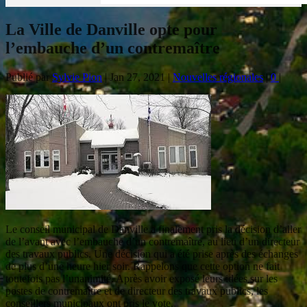
La Ville de Danville opte pour
l’embauche d’un contremaître
Publié par
Sylvie Pion
|
Jan 27, 2021
|
Nouvelles régionales
|
0
|
Le conseil municipal de Danville a finalement pris la décision d’aller
de l’avant avec l’embauche d’un contremaître, au lieu d’un directeur
des travaux publics. Une décision qui a été prise après des échanges
de plus d’une heure hier soir. Rappelons que cette option ne fait
toutefois pas l’unanimité. Après avoir exposé leurs idées sur les
postes de contremaître et de directeur des travaux publics, les
conseillers municipaux ont pris le vote.