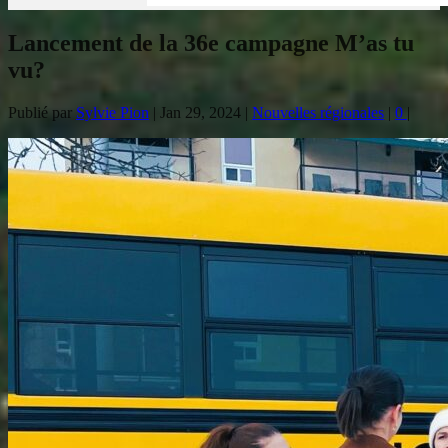
Lancement de la 36e campagne M’as tu
vu?
Publié par
Sylvie Pion
|
Jan 29, 2024
|
Nouvelles régionales
|
0
|