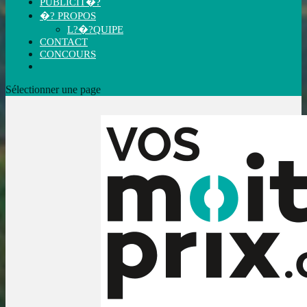
PUBLICIT�?
�? PROPOS
L?�?QUIPE
CONTACT
CONCOURS
Sélectionner une page