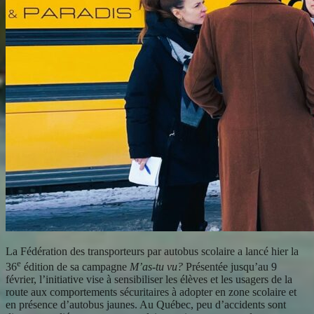
La Fédération des transporteurs par autobus scolaire a lancé hier la
e
36
édition de sa campagne
M’as-tu vu?
Présentée jusqu’au 9
février, l’initiative vise à sensibiliser les élèves et les usagers de la
route aux comportements sécuritaires à adopter en zone scolaire et
en présence d’autobus jaunes. Au Québec, peu d’accidents sont