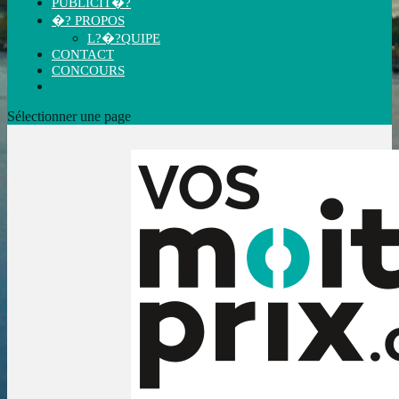
PUBLICIT�?
�? PROPOS
L?�?QUIPE
CONTACT
CONCOURS
Sélectionner une page