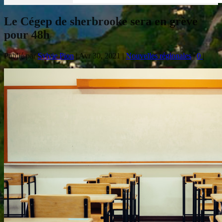
Le Cégep de sherbrooke sera en grève
pour 48h
Publié par
Sylvie Pion
|
Avr 30, 2021
|
Nouvelles régionales
|
0
|