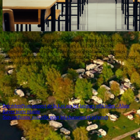
Les enseignants du Cégep de Sherbrooke seront en grève du 11 au
13 mai. En tout, les 45 cégeps affiliés à la FNEEQ-CSN
protesteront pour accélérer les négociations de leur convention
collective. Rappelons que les professeurs du Cégep sont sans contrat
de travail depuis plus d’un an.
Partager:
Taux:
Précédent
Non-respect de la Loi sur les langues officielles : Alain
Rayes porte plainte
Suivant
Bonne nouvelle pour les chasseurs et piégeurs