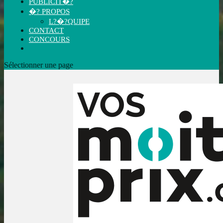
PUBLICIT�?
�? PROPOS
L?�?QUIPE
CONTACT
CONCOURS
Sélectionner une page