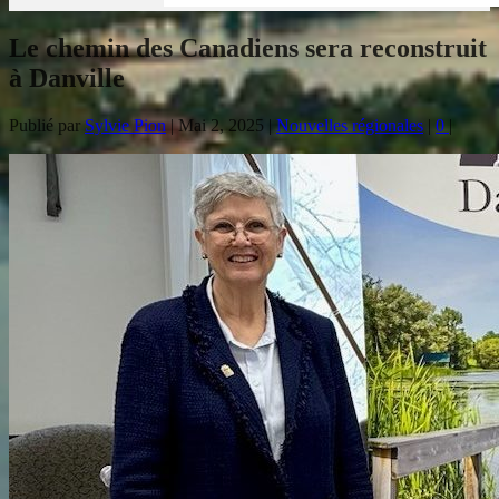
Le chemin des Canadiens sera reconstruit
à Danville
Publié par
Sylvie Pion
|
Mai 2, 2025
|
Nouvelles régionales
|
0
|