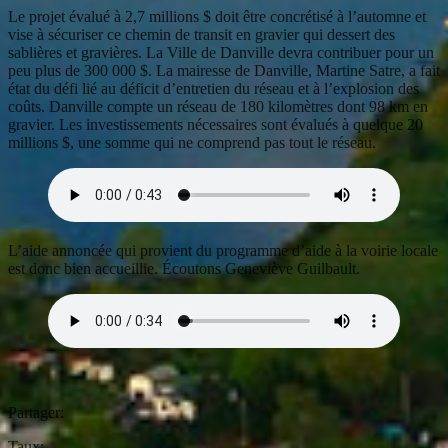
Le projet évalué à 2,7 millions $ doit être concrétisé à l’automne et
vise à sécuriser ce chemin de transit en gravier qui dessert des
sablières et gravières. La Ville de Danville devra contribuer pour un
peu plus de 300 000 $. La mairesse de Danville, Martine Satre, a fait
état du défi lié au déficit d’entretien du réseau et à l’explosion des
coûts. Danville compte un réseau de 180 kilomètres dont 98 km en
gravier. Les investissements nécessaires sont évalués à quelque 20
millions $, une somme qui ne comprend pas tout le réseau.
L’aide annoncée qui provient du programme d’aide à la voirie locale
est donc bien accueillie. Écoutons Geneviève Guilbault.
Partager:
Taux: