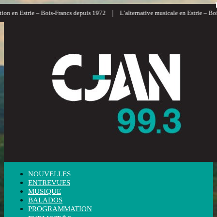
|
ion en Estrie – Bois-Francs depuis 1972
L’alternative musicale en Estrie – Boi
NOUVELLES
ENTREVUES
MUSIQUE
BALADOS
PROGRAMMATION