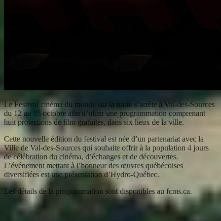
Le Festival cinéma du monde sur la route s’arrête à Val-des-Sources
du 12 au 15 octobre afin d’offrir une programmation comprenant
huit projections de film gratuites, dans six lieux de la ville.
Cette nouvelle édition du festival est née d’un partenariat avec la
Ville de Val-des-Sources qui souhaite offrir à la population 4 jours
de célébration du cinéma, d’échanges et de découvertes.
L’événement mettant à l’honneur des œuvres québécoises
diversifiées est une présentation d’Hydro-Québec.
Les détails de la programmation sont disponibles au fcms.ca.