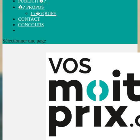
PUBLICIT�?
�? PROPOS
L?�?QUIPE
CONTACT
CONCOURS
Sélectionner une page