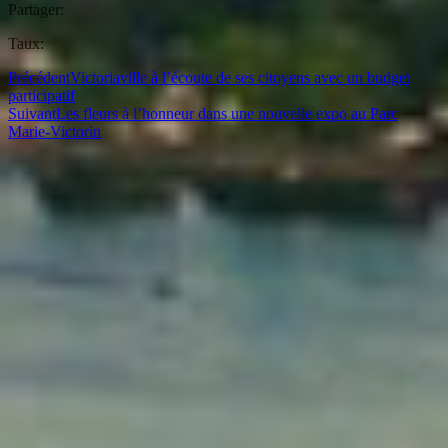
Partager:
Taux:
Précédent
Victoriaville à l’écoute de ses citoyens avec un budget
participatif
Suivant
Les fleurs à l’honneur dans une nouvelle expo au Parc
Marie-Victorin