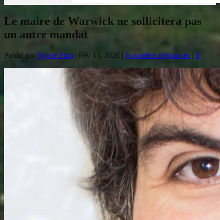
Le maire de Warwick ne sollicitera pas
un autre mandat
Publié par
Sylvie Pion
|
Fév 13, 2020
|
Nouvelles régionales
|
0
|