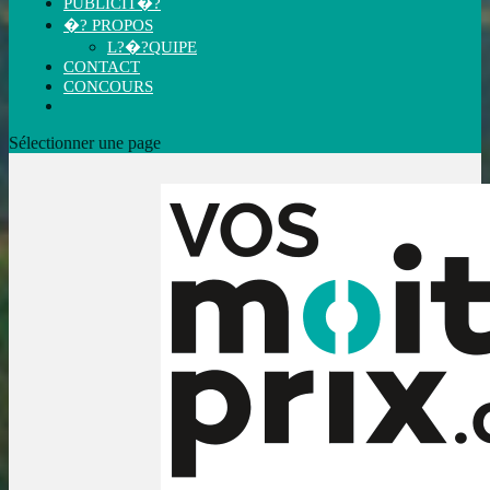
PUBLICIT�?
�? PROPOS
L?�?QUIPE
CONTACT
CONCOURS
Sélectionner une page